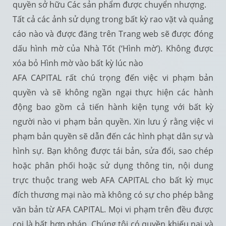
quyền sở hữu Các sản phẩm được chuyển nhượng.
Tất cả các ảnh sử dụng trong bất kỳ rao vặt và quảng
cáo nào và được đăng trên Trang web sẽ được đóng
dấu hình mờ của Nhà Tốt (‘Hình mờ’). Không được
xóa bỏ Hình mờ vào bất kỳ lúc nào
AFA CAPITAL rất chú trọng đến việc vi phạm bản
quyền và sẽ không ngần ngại thực hiện các hành
động bao gồm cả tiến hành kiện tụng với bất kỳ
người nào vi phạm bản quyền. Xin lưu ý rằng việc vi
phạm bản quyền sẽ dẫn đến các hình phạt dân sự và
hình sự. Bạn không được tái bản, sửa đổi, sao chép
hoặc phân phối hoặc sử dụng thông tin, nội dung
trực thuộc trang web AFA CAPITAL cho bất kỳ mục
đích thương mại nào mà không có sự cho phép bằng
văn bản từ AFA CAPITAL. Mọi vi phạm trên đều được
coi là bất hợp pháp. Chúng tôi có quyền khiếu nại và